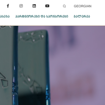
GEORGIAN
ᲐᲡᲔᲑᲐ
ᲞᲐᲠᲢᲜᲘᲝᲠᲔᲑᲘ ᲓᲐ ᲡᲞᲝᲜᲡᲝᲠᲔᲑᲘ
ᲒᲐᲚᲔᲠᲔᲐ