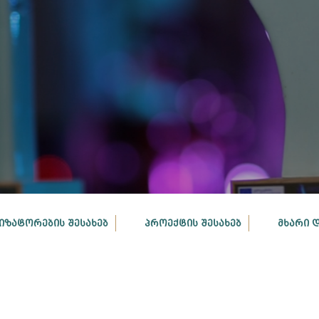
ᲘᲖᲐᲢᲝᲠᲔᲑᲘᲡ ᲨᲔᲡᲐᲮᲔᲑ
ᲞᲠᲝᲔᲥᲢᲘᲡ ᲨᲔᲡᲐᲮᲔᲑ
ᲛᲮᲐᲠᲘ 