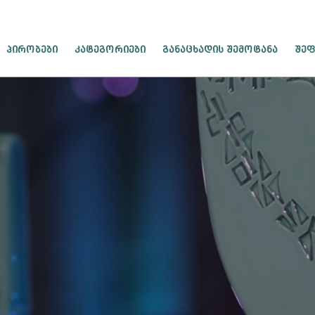
ᲞᲘᲠᲝᲑᲔᲑᲘ
ᲙᲐᲢᲔᲒᲝᲠᲘᲔᲑᲘ
ᲒᲐᲜᲐᲪᲮᲐᲓᲘᲡ ᲨᲔᲛᲝᲢᲐᲜᲐ
ᲨᲔᲤ