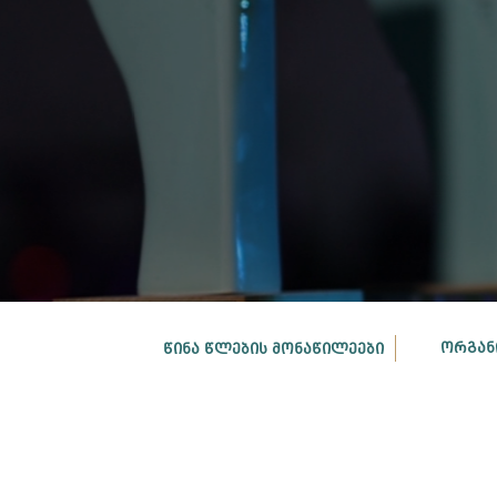
ᲝᲠᲒᲐᲜ
ᲬᲘᲜᲐ ᲬᲚᲔᲑᲘᲡ ᲛᲝᲜᲐᲬᲘᲚᲔᲔᲑᲘ