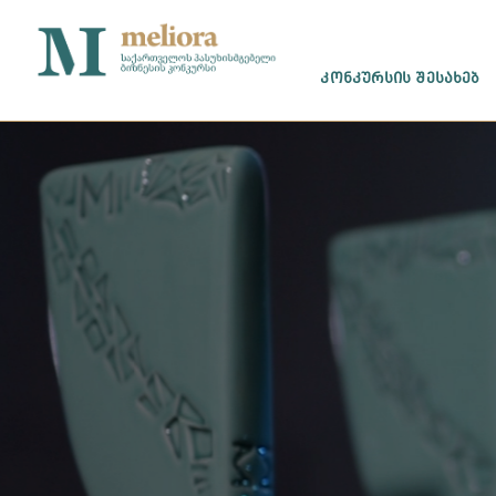
ᲙᲝᲜᲙᲣᲠᲡᲘᲡ ᲨᲔᲡᲐᲮᲔᲑ