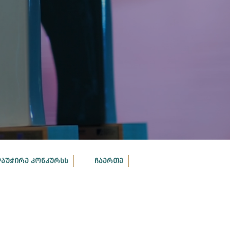
ᲓᲐᲣᲭᲘᲠᲔ ᲙᲝᲜᲙᲣᲠᲡᲡ
ᲩᲐᲔᲠᲗᲔ