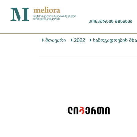
ᲙᲝᲜᲙᲣᲠᲡᲘᲡ ᲨᲔᲡᲐᲮᲔᲑ
მთავარი
2022
საზოგადოების მხ