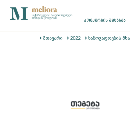
ᲙᲝᲜᲙᲣᲠᲡᲘᲡ ᲨᲔᲡᲐᲮᲔᲑ
მთავარი
2022
საზოგადოების მხ