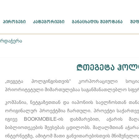
ᲞᲘᲠᲝᲑᲔᲑᲘ
ᲙᲐᲢᲔᲒᲝᲠᲘᲔᲑᲘ
ᲒᲐᲜᲐᲪᲮᲐᲓᲘᲡ ᲨᲔᲛᲝᲢᲐᲜᲐ
ᲨᲔᲤ
არდაჭერა
„თეგეტა ჰოლ
„თეგეტა ჰოლგინგისთვის“ კორპორაციული სოცი
პრიორიტეტული მიმართულებაა საგანმანათლებლო სფე
კომპანია, ნეტგაზეთთან და იაპონიის საელჩოსთან თა
ორიგინალურ პროექტშია ჩართული. პროექტი საქართვ
იგივე BOOKMOBILE-ის დახმარებით, აჭარის მა
ბიბლიოთეკების შევსებას ცდილობს. მაღალმთიან აჭარა
ინტერნეტზე, ამიტომ მათი განვითარებისთვის მნიშვნელოვ