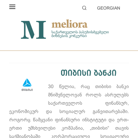
GEORGIAN
ᲙᲝᲜᲙᲣᲠᲡᲘᲡ ᲨᲔᲡᲐᲮᲔᲑ
მთავარი
2022
ᲞᲘᲠᲝᲑᲔᲑᲘ
წლის პასუხისმგებელი მსხვილი კომპანია
ᲙᲐᲢᲔᲒᲝᲠᲘᲔᲑᲘ
ᲒᲐᲜᲐᲪᲮᲐᲓᲘᲡ ᲨᲔᲛᲝᲢᲐᲜᲐ
თიბისი ბანკი
ᲨᲔᲤᲐᲡᲔᲑᲐ
30 წელია, რაც თიბისი ბანკი
ᲞᲐᲠᲢᲜᲘᲝᲠᲔᲑᲘ ᲓᲐ ᲡᲞᲝᲜᲡᲝᲠᲔᲑᲘ
მნიშვნელოვან როლს ასრულებს
საქართველოს ფინანსურ,
ᲒᲐᲚᲔᲠᲔᲐ
ეკონომიკურ და სოციალურ განვითარებაში.
როგორც წამყვანი ფინანსური ინსტიტუტი და ერთ-
ერთი უმსხვილესი კომპანია, „თიბისი“ თავის
საქმიანობაში კორპორაციული სოციალური