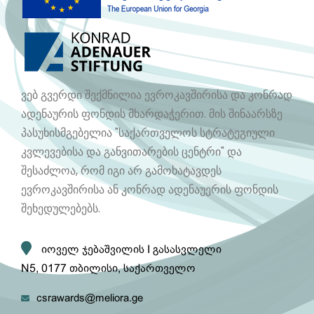
ვებ გვერდი შექმნილია ევროკავშირისა და კონრად
ადენაურის ფონდის მხარდაჭერით. მის შინაარსზე
პასუხისმგებელია "საქართველოს სტრატეგიული
კვლევებისა და განვითარების ცენტრი" და
შესაძლოა, რომ იგი არ გამოხატავდეს
ევროკავშირისა ან კონრად ადენაუერის ფონდის
შეხედულებებს.
იოველ ჯებაშვილის I გასასვლელი
N5, 0177 თბილისი, საქართველო
csrawards@meliora.ge