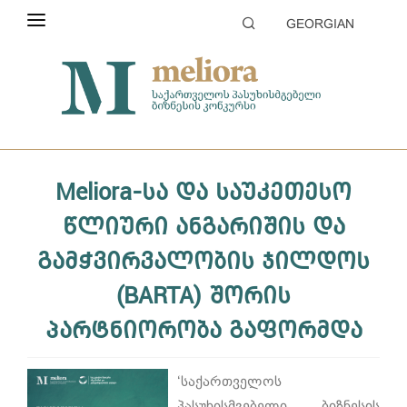
GEORGIAN
ᲙᲝᲜᲙᲣᲠᲡᲘᲡ ᲨᲔᲡᲐᲮᲔᲑ
მთავარი
კონკურსის შესახებ
სიახლეები
ᲞᲘᲠᲝᲑᲔᲑᲘ
ᲙᲐᲢᲔᲒᲝᲠᲘᲔᲑᲘ
Meliora-სა და საუკეთესო
ᲒᲐᲜᲐᲪᲮᲐᲓᲘᲡ ᲨᲔᲛᲝᲢᲐᲜᲐ
წლიური ანგარიშის და
ᲨᲔᲤᲐᲡᲔᲑᲐ
გამჭვირვალობის ჯილდოს
ᲞᲐᲠᲢᲜᲘᲝᲠᲔᲑᲘ ᲓᲐ ᲡᲞᲝᲜᲡᲝᲠᲔᲑᲘ
(BARTA) შორის
ᲒᲐᲚᲔᲠᲔᲐ
პარტნიორობა გაფორმდა
‘საქართველოს
პასუხისმგებელი ბიზნესის