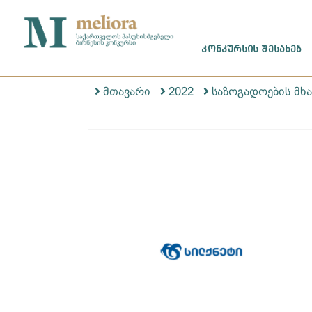
ᲙᲝᲜᲙᲣᲠᲡᲘᲡ ᲨᲔᲡᲐᲮᲔᲑ
მთავარი
2022
საზოგადოების მხ