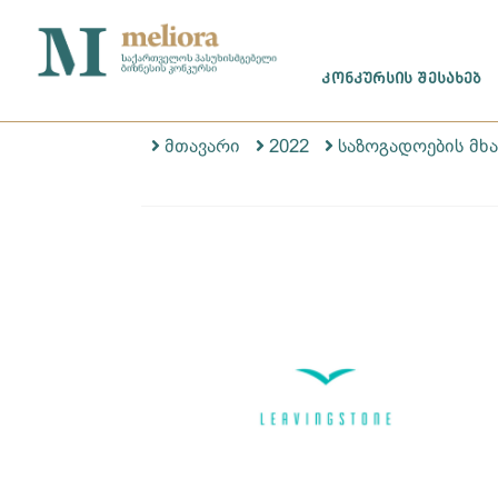
ᲙᲝᲜᲙᲣᲠᲡᲘᲡ ᲨᲔᲡᲐᲮᲔᲑ
მთავარი
2022
საზოგადოების მხ