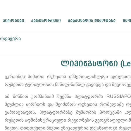
ᲞᲘᲠᲝᲑᲔᲑᲘ
ᲙᲐᲢᲔᲒᲝᲠᲘᲔᲑᲘ
ᲒᲐᲜᲐᲪᲮᲐᲓᲘᲡ ᲨᲔᲛᲝᲢᲐᲜᲐ
ᲨᲔᲤ
არდაჭერა
ლივინგსტონი (Lea
უკრაინის მიმართ რუსეთის იმპერიალისტური აგრესიის 
რუსეთის ტერიტორიის ნაწილ-ნაწილ გაყიდვა და შეგროვე
ამ მიზნით კომპანიამ შექმნა პლატფორმა RUSSIAFO
შეუძლია აირჩიოს და შეიძინოს რუსეთის რომელიმე რე
გამოაცხადოს. პლატფორმაზე მუშაობის პროცესში „ლ
რუსეთის ადმინისტრაციული რეგიონების გეოგრაფიული მო
ნივთი. თითოეული ნივთი უნიკალურია და ანალოგი რეალ