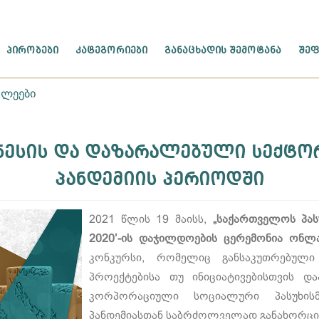
ᲞᲘᲠᲝᲑᲔᲑᲘ
ᲙᲐᲢᲔᲒᲝᲠᲘᲔᲑᲘ
ᲒᲐᲜᲐᲪᲮᲐᲓᲘᲡ ᲨᲔᲛᲝᲢᲐᲜᲐ
ᲨᲔᲤ
ხლეები
ნესის და დაზარალებული სექტორ
პანდემიის პერიოდში
2021 წლის 19 მაისს,
„საქართველოს პასუ
2020’-ის დაჯილდოების ცერემონია ონლა
კონკურსი, რომელიც განსაკუთრებული
პროექტებისა თუ ინიციატივებისთვის დ
კორპორაციული სოციალური პასუხის
პანდემიასთან საბრძოლველად განახორცი