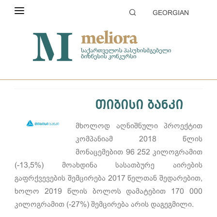
GEORGIAN
ᲙᲝᲜᲙᲣᲠᲡᲘᲡ ᲨᲔᲡᲐᲮᲔᲑ
მთავარი
2019
მწვანე ინიციატივა
ᲞᲘᲠᲝᲑᲔᲑᲘ
ᲙᲐᲢᲔᲒᲝᲠᲘᲔᲑᲘ
თიბისი ბანკი
ᲒᲐᲜᲐᲪᲮᲐᲓᲘᲡ ᲨᲔᲛᲝᲢᲐᲜᲐ
მხოლოდ აღნიშნული პროექტით
ᲨᲔᲤᲐᲡᲔᲑᲐ
კომპანიამ 2018 წლის
ᲞᲐᲠᲢᲜᲘᲝᲠᲔᲑᲘ ᲓᲐ ᲡᲞᲝᲜᲡᲝᲠᲔᲑᲘ
მონაცემებით 96 252 კილოგრამით
(-13,5%) მოახდინა სასათბურე აირების
ᲒᲐᲚᲔᲠᲔᲐ
გაფრქვევების შემცირება 2017 წელთან შედარებით,
ხოლო 2019 წლის ბოლოს დამატებით 170 000
კილოგრამით (-27%) შემცირება არის დაგეგმილი.