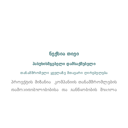
ნექსია თიეი
პასუხისმგებელი დამსაქმებელი
თანამშრომელი ყველაზე მთავარი ღირებულება
პროექტის მიზანია კომპანიის თანამშრომლების
დამოკიდებულებებისა და განწყობების შეცვლა
და კომპანიაში ჯანსაღი სამუშაო გარემოს და
ღირსეული შრომის პირობების შექმნა.პროექტი
დაიწყო 2018 წელს და დღესაც მიმდინარეობს.
იხილეთ მეტი